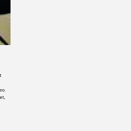
t
eo.
et,