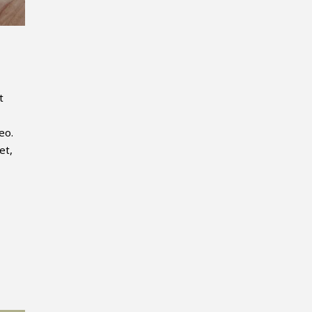
t
eo.
et,